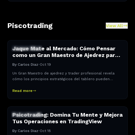
Piscotrading
View All
Jaque Mate al Mercado: Cómo Pensar
PISCOTRADING
como un Gran Maestro de Ajedrez para
Dominar tu Trading
By
Carlos Diaz
•
Oct 19
Un Gran Maestro de ajedrez y trader profesional revela
cómo los principios estratégicos del tablero pueden
transformar tu toma de decisiones y psicología en los
mercados financieros.
Read more
Psicotrading: Domina Tu Mente y Mejora
PISCOTRADING
Tus Operaciones en TradingView
By
Carlos Diaz
•
Oct 18