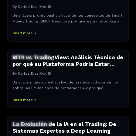
Análisis Crítico
By
Carlos Diaz
•
Oct 19
Un análisis profesional y crítico de los conceptos de Smart
Money Trading (SMC). Descubre por qué esta metodología
puede ser peligrosa para traders minoristas y aprende a
identificar estafas de trading.
Read more
MT4 vs TradingView: Análisis Técnico de
GESTIÓN DE RIESGO
por qué su Plataforma Podría Estar
Limitando su Trading
By
Carlos Diaz
•
Oct 19
Un análisis técnico exhaustivo de un desarrollador senior
sobre las limitaciones de MetaTrader 4 y por qué
TradingView representa una evolución necesaria para el
trader moderno.
Read more
La Evolución de la IA en el Trading: De
GESTIÓN DE RIESGO
Sistemas Expertos a Deep Learning