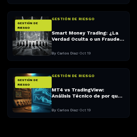
GESTIÓN DE RIESGO
GESTIÓN DE
RIESGO
Smart Money Trading: ¿La
Verdad Oculta o un Fraude
Moderno? Un Análisis Crítico
By
Carlos Diaz
•
Oct 19
GESTIÓN DE RIESGO
GESTIÓN DE
RIESGO
MT4 vs TradingView:
Análisis Técnico de por qué
su Plataforma Podría Estar
Limitando su Trading
By
Carlos Diaz
•
Oct 19