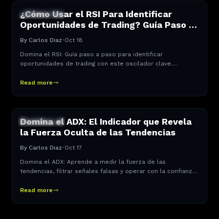
¿Cómo Usar el RSI Para Identificar
INDICADORES
Oportunidades de Trading? Guía Paso a
Paso
By
Carlos Diaz
•
Oct 18
Domina el RSI: Guía paso a paso para identificar
oportunidades de trading con este oscilador clave.
Aprende a interpretar niveles y divergencias.
Read more
Domina el ADX: El Indicador que Revela
INDICADORES
la Fuerza Oculta de las Tendencias
By
Carlos Diaz
•
Oct 17
Domina el ADX: Aprende a medir la fuerza de las
tendencias, filtrar señales falsas y operar con la confianza
de los traders profesionales. Guía completa.
Read more