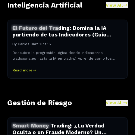
Inteligencia Artificial
View All
El Futuro del Trading: Domina la IA
INTELIGENCIA ARTIFICIAL
partiendo de tus Indicadores (Guía
2025)
By
Carlos Diaz
•
Oct 18
Descubre la progresión lógica desde indicadores
tradicionales hasta la IA en trading. Aprende cómo los
Indicadores Premium de TradingView son el fundamento
esencial para tu éxito futuro. Potencia tu análisis con
Read more
herramientas accesibles hoy.
Gestión de Riesgo
View All
Smart Money Trading: ¿La Verdad
GESTIÓN DE RIESGO
Oculta o un Fraude Moderno? Un