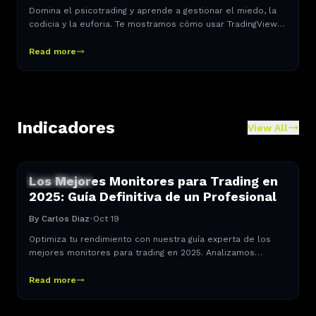
Domina el psicotrading y aprende a gestionar el miedo, la
codicia y la euforia. Te mostramos cómo usar TradingView
para crear una estrategia disciplinada y rentable.
Read more
Indicadores
View All
Los Mejores Monitores para Trading en
INDICADORES
2025: Guía Definitiva de un Profesional
By
Carlos Diaz
•
Oct 19
Optimiza tu rendimiento con nuestra guía experta de los
mejores monitores para trading en 2025. Analizamos
especificaciones, setups y ergonomía para llevar tu
estación de trading al siguiente nivel.
Read more