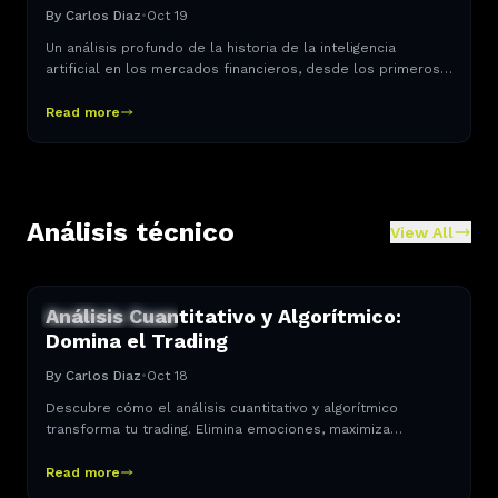
By
Carlos Diaz
•
Oct 19
Un análisis profundo de la historia de la inteligencia
artificial en los mercados financieros, desde los primeros
sistemas basados en reglas hasta las redes neuronales
profundas que dominan hoy.
Read more
Análisis técnico
View All
Análisis Cuantitativo y Algorítmico:
ANÁLISIS TÉCNICO
Domina el Trading
By
Carlos Diaz
•
Oct 18
Descubre cómo el análisis cuantitativo y algorítmico
transforma tu trading. Elimina emociones, maximiza
oportunidades y opera con precisión institucional. ¡Entra
ahora!
Read more